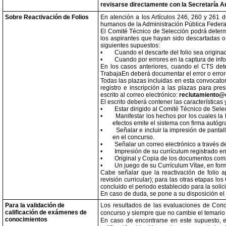
revisarse directamente con la Secretaría A
Sobre Reactivación de Folios
En atención a los Artículos 246, 260 y 261 
humanos de la Administración Pública Federal
El Comité Técnico de Selección podrá determin
los aspirantes que hayan sido descartadas o
siguientes supuestos:
•
Cuando el descarte del folio sea origina
•
Cuando por errores en la captura de inf
En los casos anteriores, cuando el CTS det
TrabajaEn deberá documentar el error o error
Todas las plazas incluidas en esta convocator
registro e inscripción a las plazas para pres
escrito al correo electrónico:
reclutamiento@
El escrito deberá contener las características
•
Estar dirigido al Comité Técnico de Sel
•
Manifestar los hechos por los cuales la
efectos emite el sistema con firma autóg
•
Señalar e incluir la impresión de panta
en el concurso.
•
Señalar un correo electrónico a través de
•
Impresión de su currículum registrado en
•
Original y Copia de los documentos comp
•
Un juego de su Currículum Vítae, en form
Cabe señalar que la reactivación de folio a
revisión curricular); para las otras etapas l
concluido el periodo establecido para la solici
En caso de duda, se pone a su disposición e
Para la validación de
Los resultados de las evaluaciones de Cono
calificación de exámenes de
concurso y siempre que no cambie el temario o
conocimientos
En caso de encontrarse en este supuesto, el