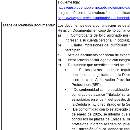
siguiente liga:
https://upsp.buengobierno.gob.mx/temario-e
La guía referente a la evaluación de habilida
https://www.gob.mx/cms/uploads/attachment/
Etapa de Revisión Documental*
Los documentos que a continuación se detal
Revisión Documental, en caso de no contar con
a)
Comprobante de folio asignado por 
ingresan a su cuenta personal (4 copias).
b)
Cuatro impresiones del currículum r
participan.
c)
Acta de nacimiento con fecha de expedic
d)
Identificación oficial vigente con fotogr
e)
Documento que acredite el nivel acadé
•
En las plazas donde se requier
debidamente registrado ante la Dire
o en su caso, Autorización Provisio
Profesiones (SEP).
•
De conformidad con lo establecido e
con grado de avance “Titulado” serán
estipuladas en el perfil del puesto, 
la Cédula o Título registrado en la S
•
De conformidad con lo establecido
de enero de 2025, se informa que a
concursos de plazas de Enlace a Dire
profesional o grado académico, pued
de Educación Pública, donde se espec