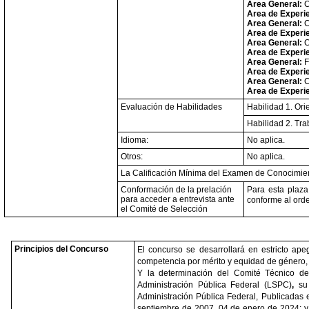
Area General:
C
Area de Experi
Area General:
C
Area de Experi
Area General:
C
Area de Experi
Area General:
F
Area de Experi
Area General:
C
Area de Experi
Evaluación de Habilidades
Habilidad 1. Ori
Habilidad 2. Tra
Idioma:
No aplica.
Otros:
No aplica.
La Calificación Mínima del Examen de Conocimien
Conformación de la prelación
Para esta plaza
para acceder a entrevista ante
conforme al orde
el Comité de Selección
Principios del Concurso
El concurso se desarrollará en estricto apego
competencia por mérito y equidad de género, 
Y la determinación del Comité Técnico de
Administración Pública Federal (LSPC)
,
su 
Administración Pública Federal, Publicadas e
septiembre de 2007, 04 de enero de 2024; y 