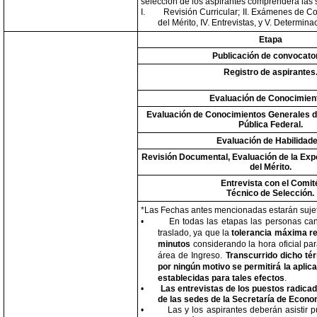
selección de los aspirantes comprenderá las 
I.
Revisión Curricular; II. Exámenes de Co
del Mérito, IV. Entrevistas, y V. Determi
Etapa
Publicación de convocator
Registro de aspirantes
Evaluación de Conocimien
Evaluación de Conocimientos Generales d
Pública Federal.
Evaluación de Habilidade
Revisión Documental, Evaluación de la Expe
del Mérito.
Entrevista con el Comit
Técnico de Selección.
*Las Fechas antes mencionadas estarán suje
•
En todas las etapas las personas can
traslado, ya que la
tolerancia máxima re
minutos
considerando la hora oficial p
área de Ingreso.
Transcurrido dicho té
por ningún motivo se permitirá la aplic
establecidas para tales efectos
.
•
Las entrevistas de los puestos radicad
de las sedes de la Secretaría de Econo
•
Las y los aspirantes deberán asistir p