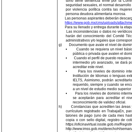
si/no tiene sentencia firme por la Comis
seguridad sexuales, el normal desarrollo 
por violencia política contra las muje
persona deudora alimentaria morosa.
Las personas aspirantes deberán descargar
https://www.gob.mx/cms/uploads/attachm
Para su llenado y entrega durante la etap
Las inconsistencias o datos no verídicos
harán del conocimiento del Comité Téc
administrativos y/o legales que correspo
g)
Documento que avale el nivel de dominio
•
Cuando se requiera un nivel básic
pública o privada que avalen el domin
•
Cuando el perfil de puesto requiera
intermedio y/o avanzado, se dará po
acreditar este nivel.
•
Para los niveles de dominio int
Institución de Idiomas o lenguas ex
IELTS, Asimismo, podrán acreditarl
requerido, siempre y cuando se encu
a un nivel de estudio medio superior 
•
Para los niveles de dominio interm
se aceptarán para acreditar el ni
reconocimiento de validez oficial.
h)
Constancias que acrediten las áreas y
currículum registrado en TrabajaEn, para
talones de pago (uno de cada mes hast
copia o con sello digital, registro de c
https://oficinavirtual.issste.
http://www.imss.gob.mx/derechoH/seman