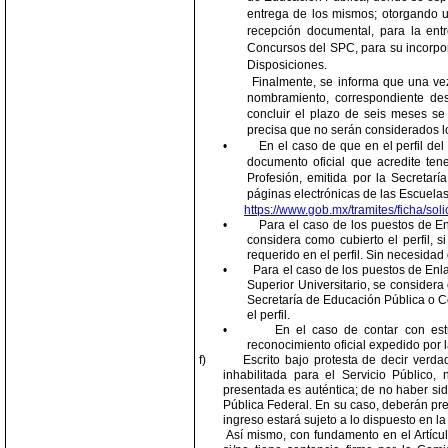
entrega de los mismos; otorgando u
recepción documental, para la entr
Concursos del SPC, para su incorpor
Disposiciones.
Finalmente, se informa que una vez
nombramiento, correspondiente de
concluir el plazo de seis meses se
precisa que no serán considerados lo
•
En el caso de que en el perfil de
documento oficial que acredite tene
Profesión, emitida por la Secretar
páginas electrónicas de las Escuelas.
https://www.gob.mx/tramites/ficha/so
•
Para el caso de los puestos de En
considera como cubierto el perfil, 
requerido en el perfil. Sin necesidad 
•
Para el caso de los puestos de Enl
Superior Universitario, se considera 
Secretaría de Educación Pública o Cé
el perfil.
•
En el caso de contar con estu
reconocimiento oficial expedido por 
f)
Escrito bajo protesta de decir verda
inhabilitada para el Servicio Público,
presentada es auténtica; de no haber sid
Pública Federal. En su caso, deberán pres
ingreso estará sujeto a lo dispuesto en la
Así mismo, con fundamento en el Artícul