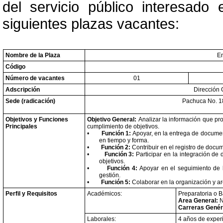
del servicio público interesado
siguientes plazas vacantes:
Nombre de la Plaza
En
Código
Número de vacantes
01
Adscripción
Dirección 
Sede (radicación)
Pachuca No. 18
Objetivos y Funciones
Objetivo General:
Analizar la información que prop
Principales
cumplimiento de objetivos.
•
Función 1:
Apoyar, en la entrega de document
en tiempo y forma.
•
Función 2:
Contribuir en el registro de docu
•
Función 3:
Participar en la integración de
objetivos.
•
Función 4:
Apoyar en el seguimiento de l
gestión.
•
Función 5:
Colaborar en la organización y ar
Perfil y Requisitos
Académicos:
Preparatoria o B
Area General:
N
Carreras Genér
Laborales:
4 años de exper