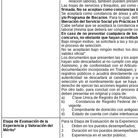
relación laboral), también pueden prese
Las hojas de servicios y finiquitos, así como
firmada. No se aceptan como constancias l
Se aceptará como constancia de áreas y año
y/o Programa de Becarios
. Para lo cual, d
liberación del Servicio Social y/o Prácticas
Cabe señalar que se aceptará la constancia 
laboral (misma que deberá ser congruente con 
En caso de no presentar cualquiera de lo
concurso, no obstante que hayan acreditad
Bajo ningún motivo, se solicitará a las y los
el proceso de selección.
No se aceptarán bajo ningún motivo los doc
validez oficial”.
Los documentos que presenten las y los aspi
hayan sido descartados al no cumplir con al
Asimismo, y de conformidad con el Artículo
documentación incorporada en Trabajaen, y aq
registros públicos o acudirá directamente c
autenticidad se descartará al candidato y 
selección y/o el nombramiento que se haya em
derecho de ejercer las acciones legales proc
Por otro lado, para concluir con el proceso 
deben presentar en original y copia de:
a)
Clave Unica de Registro de Población,
b)
Constancia de Registro Federal de C
vigente.
c)
Comprobante de domicilio con antigüeda
d)
Estado de cuenta con clabe interbanca
Etapa de Evaluación de la
Para la Etapa de Evaluación de la Experienci
Experiencia y Valoración del
1.
Orden en los puestos desempeñados;
Mérito*
2.
Duración en los puestos desempeñado
3.
Experiencia en el sector público;