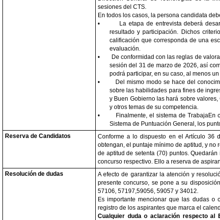
sesiones del CTS.
En todos los casos, la persona candidata deb
•
La etapa de entrevista deberá desarr
resultado y participación. Dichos crit
calificación que corresponda de una esc
evaluación.
•
De conformidad con las reglas de valorac
sesión del 31 de marzo de 2026, así como
podrá participar, en su caso, al menos un
•
Del mismo modo se hace del conocimie
sobre las habilidades para fines de ingr
y Buen Gobierno las hará sobre valores,
y otros temas de su competencia.
•
Finalmente, el sistema de TrabajaEn c
Sistema de Puntuación General, los punt
Reserva de Candidatos
Conforme a lo dispuesto en el Artículo 36 d
obtengan, el puntaje mínimo de aptitud, y no 
de aptitud de setenta (70) puntos. Quedarán i
concurso respectivo. Ello a reserva de aspira
Resolución de dudas
A efecto de garantizar la atención y resoluc
presente concurso, se pone a su disposició
57106, 57197,59056, 59057 y 34012.
Es importante mencionar que las dudas o c
registro de los aspirantes que marca el calend
Cualquier duda o aclaración respecto al