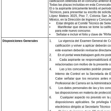
calificación obtenida en el concurso anterior
Todas las plazas incluidas en esta Convocator
El o la aspirante únicamente tendrá el period
Técnicos, para presentar su escrito de solic
López Mateos 3025, Piso 7, Colonia San Jer
México, en la Dirección de Ingreso y Concurso
•
Estar dirigido al Comité Técnico de Sele
•
Manifestar que desea se tome la calif
para este nuevo concurso.
•
Señalar e incluir el folio y clave de “RhN
Disposiciones Generales
1.
La vigencia del Examen General de Con
calificación y volver a aplicar deberán 
este examen deberán revisarse directame
2.
En el portal www.trabajaen.gob.mx podrá
3.
Cada aspirante se responsabilizará d
relacionadas con motivo de la presente c
4.
Las y los concursantes podrán presen
Interno de Control en la Secretaría de 
Cabe señalar que los recursos antes m
Profesional de Carrera en la Administrac
5.
Los datos personales de las y los con
las disposiciones en materia de protección
6.
Cualquier aspecto no previsto en la
disposiciones aplicables. Se privilegia
electrónico dirigido al Secretario Técn