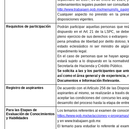
ordenamientos legales pueden ser consultados 
http://www.trabajaen.gob.mx/menuini/js_pagi
Cualquier aspecto no previsto en la pres
disposiciones vigentes.
Requisitos de participación
Podrán participar aquellas personas que reú
dispuesto en el Art. 21 de la LSPC, se debe
pleno ejercicio de sus derechos o extranjero 
pena privativa de libertad por delito doloso;
estado eclesiástico ni ser ministro de algú
impedimento legal.
En el caso de personas que se hayan apegad
estará sujeto a lo dispuesto en la normativi
Secretaría de Hacienda y Crédito Público.
Se solicita a las y los participantes que an
así como el área general y de experiencia, 
Documentos e Información Relevante.
Registro de aspirantes
De acuerdo con el Artículo 256 de las Disposic
aspirantes al mismo, se realizarán a través d
aceptar las condiciones del concurso les asign
desarrollo del proceso hasta la etapa de entr
Para las Etapas de
Los temarios referentes al examen de conocim
Evaluación de Conocimientos
https://www.gob.mx/se/acciones-y-programas/
y Habilidades
y en www.trabajaen.gob.mx
El temario para estudiar lo referente al ex