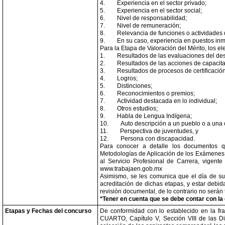
4.
Experiencia en el sector privado;
5.
Experiencia en el sector social;
6.
Nivel de responsabilidad;
7.
Nivel de remuneración;
8.
Relevancia de funciones o actividades
9.
En su caso, experiencia en puestos inme
Para la Etapa de Valoración del Mérito, los 
1.
Resultados de las evaluaciones del d
2.
Resultados de las acciones de capacita
3.
Resultados de procesos de certificación
4.
Logros;
5.
Distinciones;
6.
Reconocimientos o premios;
7.
Actividad destacada en lo individual;
8.
Otros estudios;
9.
Habla de Lengua Indígena;
10.
Auto descripción a un pueblo o a una
11.
Perspectiva de juventudes, y
12.
Persona con discapacidad.
Para conocer a detalle los documentos q
Metodologías de Aplicación de los Exámenes d
al Servicio Profesional de Carrera, vigent
www.trabajaen.gob.mx
Asimismo, se les comunica que el día de su
acreditación de dichas etapas, y estar debi
revisión documental, de lo contrario no será
*Tener en cuenta que se debe contar con la d
Etapas y Fechas del concurso
De conformidad con lo establecido en la fra
CUARTO, Capítulo V, Sección VIII de las D