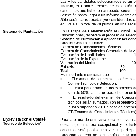
Las y los candidatos seleccionados serán co
finalista, el Comité Técnico de Selección
candidatos que hubieren aprobado, según lo 
Selección hasta llegar a un máximo de tres as
Sólo serán consideradas y/o considerados com
equivale a un total de 70 puntos, en una esc
En la Etapa de Determinación el Comité Téc
Sistema de Puntuación
Disposiciones, resolverá el proceso de selecc
Sistema de Puntuación a aplicar en los con
Director General a Enlace:
Examen de Conocimientos Técnicos
Examen de Conocimientos Generales de la 
Evaluación de Habilidades
Evaluación de la Experiencia
Valoración del Mérito
10
Entrevista
30
Total
100
Es importante mencionar que:
•
El examen de conocimientos técnicos e
Comité Técnico de Selección.
•
El valor ponderado de los exámenes de
será de 50% cada uno, para obtener un t
•
El resultado del examen de Conocim
técnicos serán sumados, con el objetivo
igual o superior a 70. En caso de obtene
CT (Examen de Conocimientos Técnicos
Entrevista con el Comité
Para la etapa de entrevista, esta se llevará
Técnico de Selección*
obstante, de manera excepcional y exclus
concurso, será posible realizar su particip
Dirección General de Tecnologías de la Inf