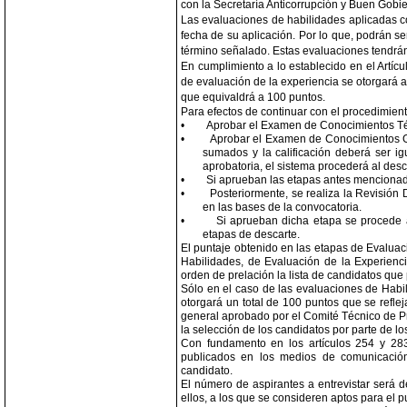
con la Secretaría Anticorrupción y Buen Gobie
Las evaluaciones de habilidades aplicadas co
fecha de su aplicación. Por lo que, podrán 
término señalado. Estas evaluaciones tendrán 
En cumplimiento a lo establecido en el Artíc
de evaluación de la experiencia se otorgará a
que equivaldrá a 100 puntos.
Para efectos de continuar con el procedimient
•
Aprobar el
Examen de Conocimientos Técn
•
Aprobar el Examen de
Conocimientos G
sumados y la calificación deberá ser ig
aprobatoria, el sistema procederá al desc
•
Si aprueban las etapas antes mencionada
•
Posteriormente, se realiza la Revisión
en las bases de la convocatoria.
•
Si aprueban dicha etapa se procede a
etapas de descarte.
El puntaje obtenido en las etapas de Evalua
Habilidades, de Evaluación de la Experienci
orden de prelación la lista de candidatos que 
Sólo en el caso de las evaluaciones de Habil
otorgará un total de 100 puntos que se refle
general aprobado por el Comité Técnico de Pro
la selección de los candidatos por parte de l
Con fundamento en los artículos 254 y 283
publicados en los medios de comunicación
candidato.
El número de aspirantes a entrevistar será d
ellos, a los que se consideren aptos para el p